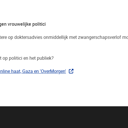
en vrouwelijke politici
ere op doktersadvies onmiddellijk met zwangerschapsverlof mo
op politici en het publiek?
Online haat, Gaza en 'OverMorgen'