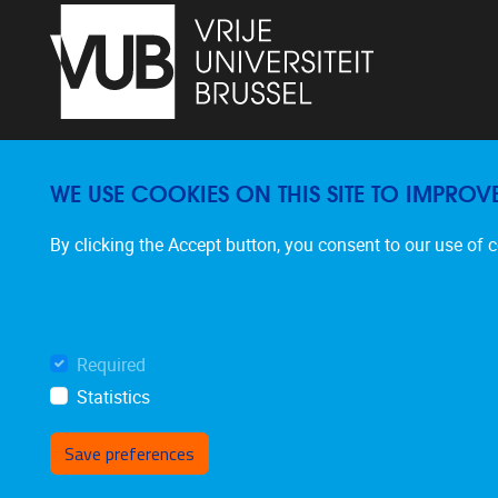
Pleinlaan 2
1050
Brussel
WE USE COOKIES ON THIS SITE TO IMPROV
02/629.20.10
dfuture@vub.be
By clicking the Accept button, you consent to our use of 
Website
LinkedIn
E-Mail
Required
Statistics
Save preferences